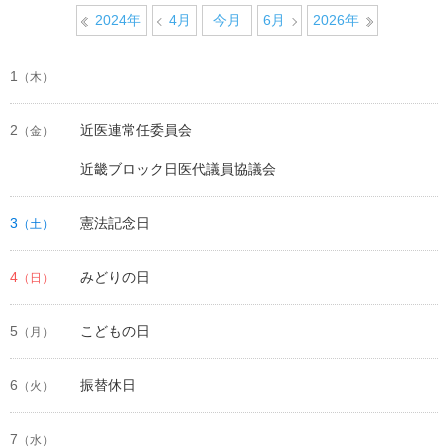
2024年
4月
今月
6月
2026年
1
（木）
2
近医連常任委員会
（金）
近畿ブロック日医代議員協議会
3
憲法記念日
（土）
4
みどりの日
（日）
5
こどもの日
（月）
6
振替休日
（火）
7
（水）