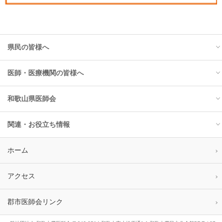
県民の皆様へ
医師・医療機関の皆様へ
トップ
和歌山県医師会
お知らせ
トップ
関連・お役立ち情報
インフルエンザ
お知らせ
トップ
ホーム
花粉情報
医師会入会のご案内
会長挨拶
学校安全web
アクセス
予防接種情報
講習会・研修会
執行部発足にあたって
県内医療機関情報
郡市医師会リンク
感染症情報
金融機関・福利厚生
役員のご紹介
介護保険情報