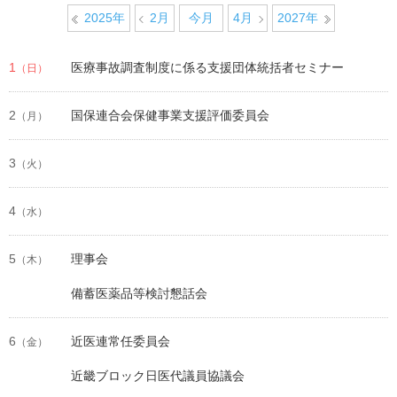
2025年
2月
今月
4月
2027年
1
医療事故調査制度に係る支援団体統括者セミナー
（日）
2
国保連合会保健事業支援評価委員会
（月）
3
（火）
4
（水）
5
理事会
（木）
備蓄医薬品等検討懇話会
6
近医連常任委員会
（金）
近畿ブロック日医代議員協議会