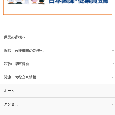
県民の皆様へ
医師・医療機関の皆様へ
トップ
和歌山県医師会
お知らせ
トップ
関連・お役立ち情報
インフルエンザ
お知らせ
トップ
ホーム
花粉情報
医師会入会のご案内
会長挨拶
学校安全web
アクセス
予防接種情報
講習会・研修会
執行部発足にあたって
県内医療機関情報