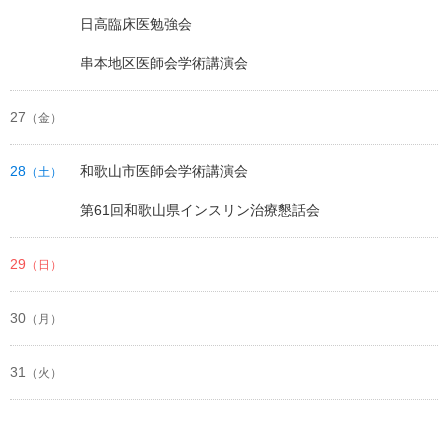
日高臨床医勉強会
串本地区医師会学術講演会
27
（金）
28
和歌山市医師会学術講演会
（土）
第61回和歌山県インスリン治療懇話会
29
（日）
30
（月）
31
（火）