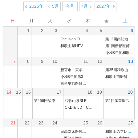
2025年
5月
今月
7月
2027年
日
月
火
水
木
金
土
1
2
3
4
5
6
Focus on FH～診断・治療・予防の最前線～（Web研修会）
第12回南紀地区肺循環セミナー（Web研修会）
和歌山県HPVワクチンセミナー2026
第1回伊都医師会学術講演会(ハイブリッド研修会)
令和8年度和歌山市医師会産業医部会総会及び特別講演
7
8
9
10
11
12
13
新宮市・東牟婁郡・紀南医師会学術講演会(ハイブリッド研修会)
第35回和歌山県呼吸不全懇話会
令和8年度第3回公立那賀病院との合同勉強会
和歌山市医師会共催講演会（Web研修会）
東牟婁郡医師会学術講演会(ハイブリッド研修会)
14
15
16
17
18
19
20
第466回診療懇話会(ハイブリッド研修会)
和歌山県SLE病診連携セミナー～地域で支えるSLE診療～（Web研修会）
第1回産業医スキルアップ実地研修
CKD＆ILD Conference(ハイブリッド研修会)
21
22
23
24
25
26
27
日高臨床医勉強会
和歌山のプレコンセプションケアの充実を目指して