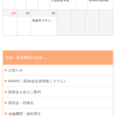
三医師会学術講演会(ハイブリッド研修会)
令和8年度和歌山市医師会学校医部会幼稚園保育園医会総会並びに講演会
28
29
30
高血圧マネジメントの最前線（Web研修会）
医師・医療機関の皆様へ
お知らせ
MAMIS（医師会会員情報システム）
医師会入会のご案内
講習会・研修会
金融機関・福利厚生